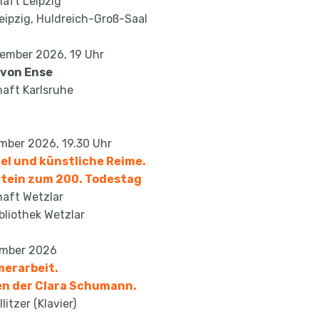
aft Leipzig
eipzig, Huldreich-Groß-Saal
vember 2026, 19 Uhr
 von Ense
aft Karlsruhe
mber 2026, 19.30 Uhr
gel und künstliche Reime.
Stein zum 200. Todestag
aft Wetzlar
bliothek Wetzlar
ember 2026
erarbeit.
en der Clara Schumann.
itzer (Klavier)