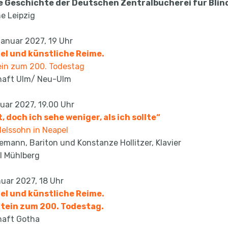
e Geschichte der Deutschen Zentralbücherei für Blind
e Leipzig
Januar 2027, 19 Uhr
gel und künstliche Reime.
ein zum 200. Todestag
haft Ulm/ Neu-Ulm
uar 2027, 19.00 Uhr
, doch ich sehe weniger, als ich sollte“
elssohn in Neapel
nemann, Bariton und
Konstanze Hollitzer, Klavier
l Mühlberg
nuar 2027, 18 Uhr
gel und künstliche Reime.
Stein zum 200. Todestag.
haft Gotha