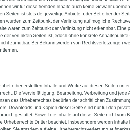
nnen wir für diese fremden Inhalte auch keine Gewähr überneh
ten Seiten ist stets der jeweilige Anbieter oder Betreiber der Sei
ten wurden zum Zeitpunkt der Verlinkung auf mögliche Rechtsve
alte waren zum Zeitpunkt der Verlinkung nicht erkennbar. Eine
lle der verlinkten Seiten ist jedoch ohne konkrete Anhaltspunkte 
nicht zumutbar. Bei Bekanntwerden von Rechtsverletzungen wer
ntfernen.
enbetreiber erstellten Inhalte und Werke auf diesen Seiten unte
echt. Die Vervielfältigung, Bearbeitung, Verbreitung und jede 
nzen des Urheberrechtes bedürfen der schriftlichen Zustimmun
lers. Downloads und Kopien dieser Seite sind nur für den private
auch gestattet. Soweit die Inhalte auf dieser Seite nicht vom Be
 Urheberrechte Dritter beachtet. Insbesondere werden Inhalte D
ollten Sie trotzdem auf eine Urheberrechtsverletzung aufmerks