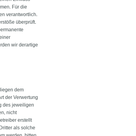
men. Für die
ten verantwortlich.
rstöße überprüft.
 permanente
einer
den wir derartige
rliegen dem
Art der Verwertung
g des jeweiligen
n, nicht
treiber erstellt
ritter als solche
am werden, bitten