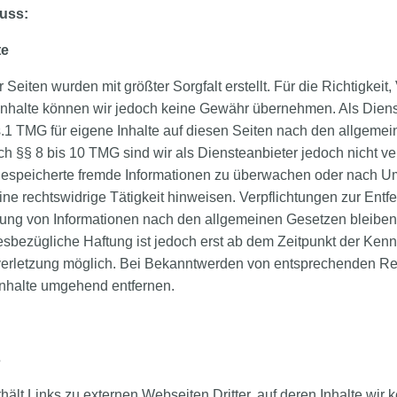
luss:
te
 Seiten wurden mit größter Sorgfalt erstellt. Für die Richtigkeit,
r Inhalte können wir jedoch keine Gewähr übernehmen. Als Diens
.1 TMG für eigene Inhalte auf diesen Seiten nach den allgeme
ch §§ 8 bis 10 TMG sind wir als Diensteanbieter jedoch nicht ver
 gespeicherte fremde Informationen zu überwachen oder nach 
eine rechtswidrige Tätigkeit hinweisen. Verpflichtungen zur Entf
ung von Informationen nach den allgemeinen Gesetzen bleiben
esbezügliche Haftung ist jedoch erst ab dem Zeitpunkt der Kenn
erletzung möglich. Bei Bekanntwerden von entsprechenden Re
Inhalte umgehend entfernen.
s
ält Links zu externen Webseiten Dritter, auf deren Inhalte wir 